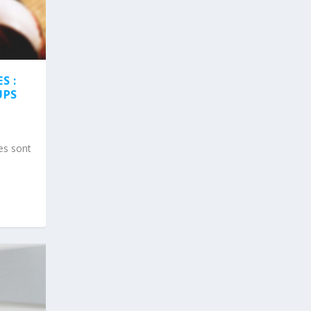
S :
UPS
es sont