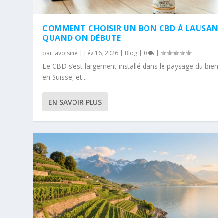
COMMENT CHOISIR UN BON CBD À LAUSA
QUAND ON DÉBUTE
par
lavoisine
|
Fév 16, 2026
|
Blog
|
0
|
Le CBD s’est largement installé dans le paysage du bien
en Suisse, et...
EN SAVOIR PLUS