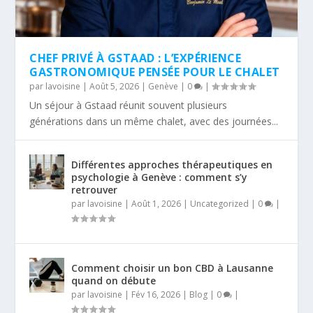
CHEF PRIVÉ À GSTAAD : L’EXPÉRIENCE
GASTRONOMIQUE PENSÉE POUR LE CHALET
par
lavoisine
|
Août 5, 2026
|
Genève
|
0
|
Un séjour à Gstaad réunit souvent plusieurs
générations dans un même chalet, avec des journées...
Différentes approches thérapeutiques en
psychologie à Genève : comment s’y
retrouver
par
lavoisine
|
Août 1, 2026
|
Uncategorized
|
0
|
Comment choisir un bon CBD à Lausanne
quand on débute
par
lavoisine
|
Fév 16, 2026
|
Blog
|
0
|