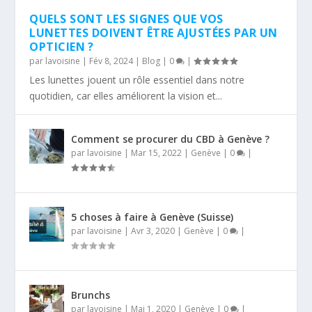
QUELS SONT LES SIGNES QUE VOS
LUNETTES DOIVENT ÊTRE AJUSTÉES PAR UN
OPTICIEN ?
par
lavoisine
|
Fév 8, 2024
|
Blog
|
0
|
Les lunettes jouent un rôle essentiel dans notre
quotidien, car elles améliorent la vision et...
Comment se procurer du CBD à Genève ?
par
lavoisine
|
Mar 15, 2022
|
Genève
|
0
|
5 choses à faire à Genève (Suisse)
par
lavoisine
|
Avr 3, 2020
|
Genève
|
0
|
Brunchs
par
lavoisine
|
Mai 1, 2020
|
Genève
|
0
|