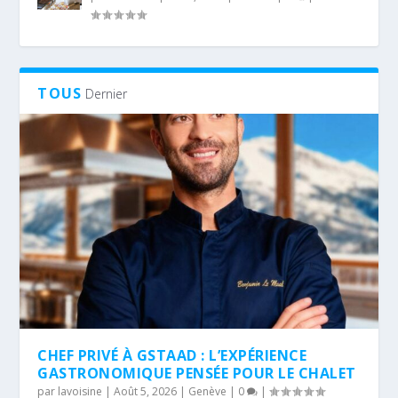
TOUS
Dernier
CHEF PRIVÉ À GSTAAD : L’EXPÉRIENCE
GASTRONOMIQUE PENSÉE POUR LE CHALET
par
lavoisine
|
Août 5, 2026
|
Genève
|
0
|