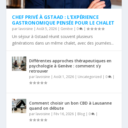
CHEF PRIVÉ À GSTAAD : L’EXPÉRIENCE
GASTRONOMIQUE PENSÉE POUR LE CHALET
par
lavoisine
|
Août 5, 2026
|
Genève
|
0
|
Un séjour à Gstaad réunit souvent plusieurs
générations dans un même chalet, avec des journées...
Différentes approches thérapeutiques en
psychologie à Genève : comment s’y
retrouver
par
lavoisine
|
Août 1, 2026
|
Uncategorized
|
0
|
Comment choisir un bon CBD à Lausanne
quand on débute
par
lavoisine
|
Fév 16, 2026
|
Blog
|
0
|