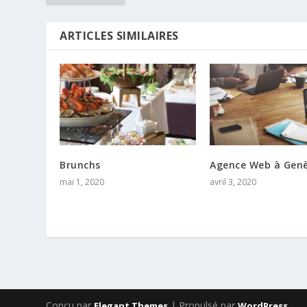
ARTICLES SIMILAIRES
Brunchs
Agence Web à Gen
mai 1, 2020
avril 3, 2020
Conçu par
| Propulsé par
Elegant Themes
WordPress