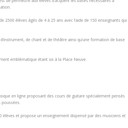
 est de permettre aux élèves d’acquérir les bases nécessaires à
sation.
de 2500 élèves âgés de 4 à 25 ans avec l’aide de 150 enseignants qui
d’instrument, de chant et de théâtre ainsi qu’une formation de base
iment emblématique étant sis à la Place Neuve.
sique en ligne proposant des cours de guitare spécialement pensés
s poussées.
00 élèves et propose un enseignement dispensé par des musiciens et