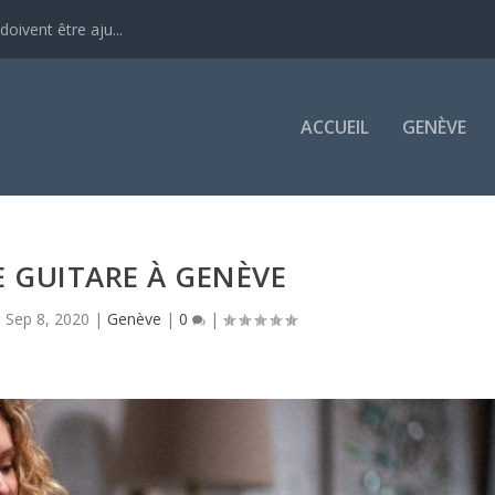
oivent être aju...
ACCUEIL
GENÈVE
 GUITARE À GENÈVE
|
Sep 8, 2020
|
Genève
|
0
|