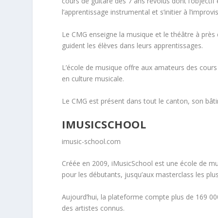
cours de guitare dès 7 ans révolus dont l’objectif
l’apprentissage instrumental et s’initier à l’improvi
Le CMG enseigne la musique et le théâtre à près 
guident les élèves dans leurs apprentissages.
L’école de musique offre aux amateurs des cours 
en culture musicale.
Le CMG est présent dans tout le canton, son bât
IMUSICSCHOOL
imusic-school.com
Créée en 2009, iMusicSchool est une école de mu
pour les débutants, jusqu’aux masterclass les plu
Aujourd’hui, la plateforme compte plus de 169 0
des artistes connus.