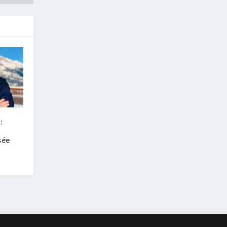
:
sée